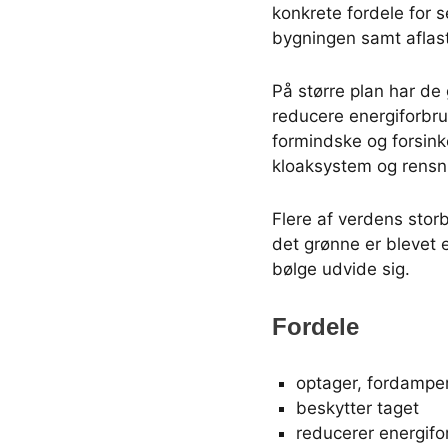
konkrete fordele for 
bygningen samt aflas
På større plan har de 
reducere energiforbr
formindske og forsin
kloaksystem og rensni
Flere af verdens stor
det grønne er blevet 
bølge udvide sig.
Fordele
optager, fordamper
beskytter taget
reducerer energifo