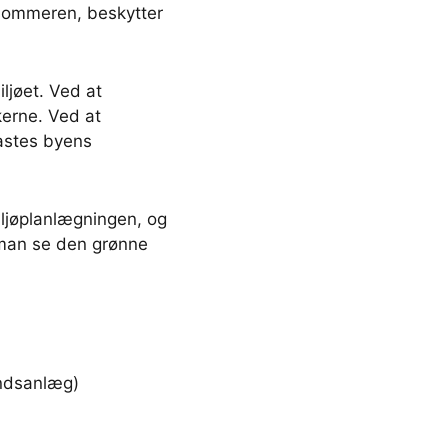
 sommeren, beskytter
ljøet. Ved at
erne. Ved at
astes byens
iljøplanlægningen, og
n man se den grønne
andsanlæg)