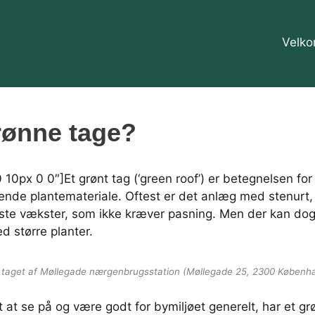
Velk
rønne tage?
 10px 0 0″]Et grønt tag (‘green roof’) er betegnelsen fo
nde plantemateriale. Oftest er det anlæg med stenurt, 
uste vækster, som ikke kræver pasning. Men der kan do
d større planter.
på taget af Møllegade nærgenbrugsstation (Møllegade 25, 2300 Københ
at se på og være godt for bymiljøet generelt, har et grø