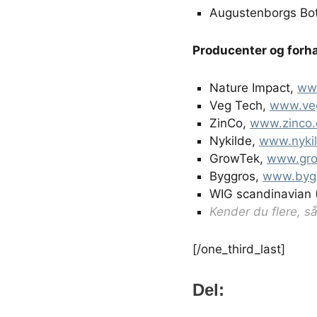
Augustenborgs Bot
Producenter og forh
Nature Impact,
ww
Veg Tech,
www.ve
ZinCo,
www.zinco.
Nykilde,
www.nyki
GrowTek,
www.gro
Byggros,
www.byg
WIG scandinavian
Kender du flere, så
[/one_third_last]
Del: