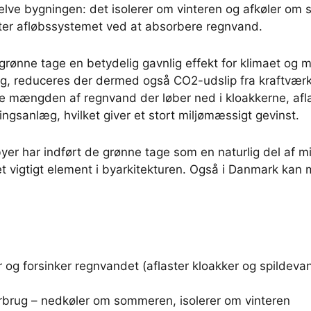
selve bygningen: det isolerer om vinteren og afkøler om
ter afløbssystemet ved at absorbere regnvand.
grønne tage en betydelig gavnlig effekt for klimaet og mi
ug, reduceres der dermed også CO2-udslip fra kraftværk
ke mængden af regnvand der løber ned i kloakkerne, afl
ngsanlæg, hvilket giver et stort miljømæssigt gevinst.
byer har indført de grønne tage som en naturlig del af m
et vigtigt element i byarkitekturen. Også i Danmark ka
 og forsinker regnvandet (aflaster kloakker og spildev
rbrug – nedkøler om sommeren, isolerer om vinteren