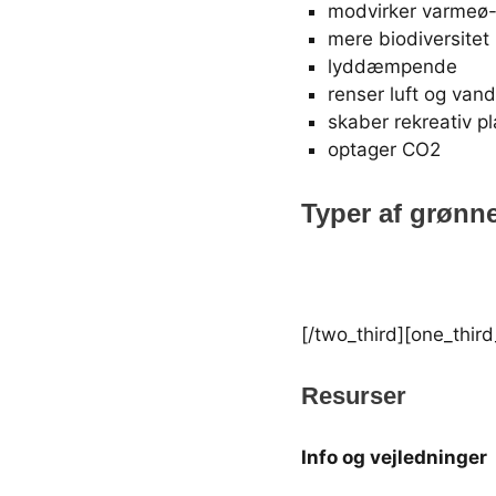
modvirker varmeø-
mere biodiversitet 
lyddæmpende
renser luft og vand
skaber rekreativ pl
optager CO2
Typer af grønn
[/two_third][one_thir
Resurser
Info og vejledninger