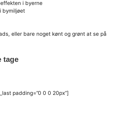
effekten i byerne
i bymiljøet
ads, eller bare noget kønt og grønt at se på
e tage
d_last padding=”0 0 0 20px”]