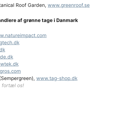
anical Roof Garden,
www.greenroof.se
andlere af grønne tage i Danmark
w.natureimpact.com
gtech.dk
dk
lde.dk
wtek.dk
gros.com
 (Sempergreen),
www.tag-shop.dk
 fortæl os!