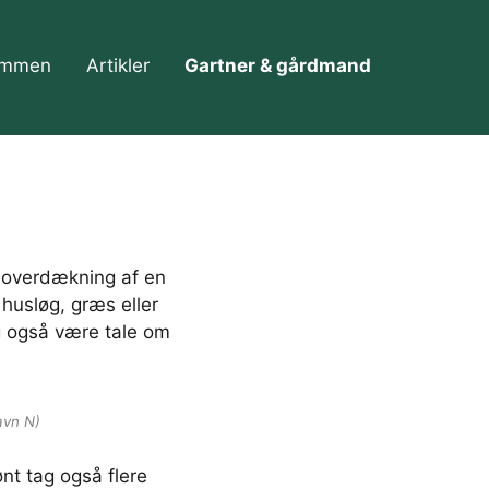
ommen
Artikler
Gartner & gårdmand
r overdækning af en
husløg, græs eller
g også være tale om
avn N)
nt tag også flere