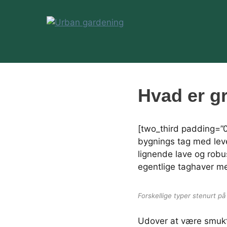
Videre
til
indhold
Urban
gardening
Hvad er g
[two_third padding=”0
bygnings tag med leve
lignende lave og rob
egentlige taghaver me
Forskellige typer stenurt 
Udover at være smukt 