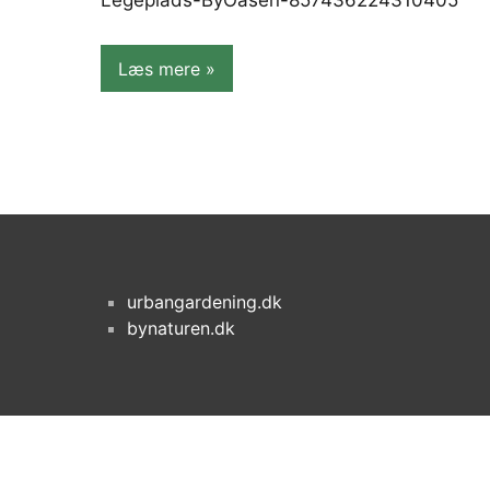
Legeplads-ByOasen-857436224310405
Læs mere
urbangardening.dk
bynaturen.dk