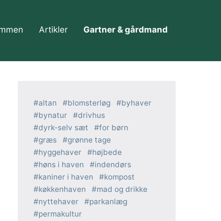
ommen
Artikler
Gartner & gårdmand
altan
blomsterløg
byhaver
bynatur
drivhus
dyrk-selv sæt
for børn
græs
grønne tage
hyggehaver
højbede
høns i haven
indendørs
kaniner i haven
kompost
køkkenhaven
mad og drikke
nyttehaver
parkanlæg
permakultur