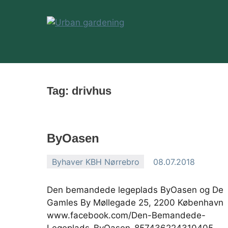
Videre
til
indhold
Urban
gardening
Tag:
drivhus
ByOasen
Byhaver KBH Nørrebro
08.07.2018
Jann
Kuusisaari
Den bemandede legeplads ByOasen og De
Gamles By Møllegade 25, 2200 København
www.facebook.com/Den-Bemandede-