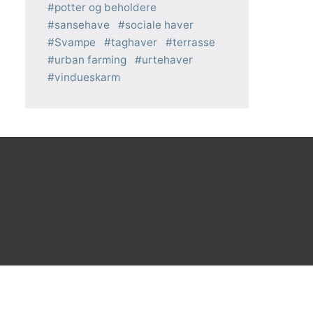
potter og beholdere
sansehave
sociale haver
Svampe
taghaver
terrasse
urban farming
urtehaver
vindueskarm