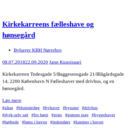
Kirkekarreens fælleshave og
hønsegård
Byhaver KBH Nørrebro
08.07.2018
22.09.2020
Jann Kuusisaari
Kirkekarreen Todesgade 5/Baggesensgade 21/Blågårdsgade
14, 2200 København N Fælleshaver med drivhus, og en
hønsegård.
Læs mere
altan
blomsterløg
byhaver
bynatur
drivhus
dyrk-selv sæt
for børn
græs
grønne tage
hyggehaver
højbede
høns i haven
indendørs
kaniner i haven