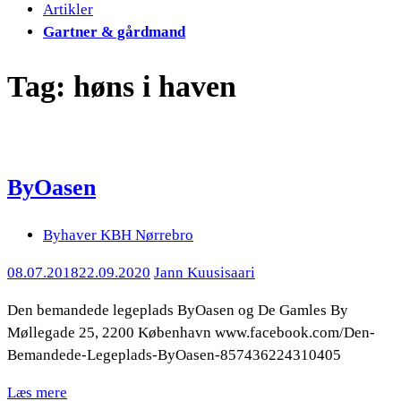
Artikler
Gartner & gårdmand
Tag:
høns i haven
ByOasen
Byhaver KBH Nørrebro
08.07.2018
22.09.2020
Jann Kuusisaari
Den bemandede legeplads ByOasen og De Gamles By
Møllegade 25, 2200 København www.facebook.com/Den-
Bemandede-Legeplads-ByOasen-857436224310405
Læs mere