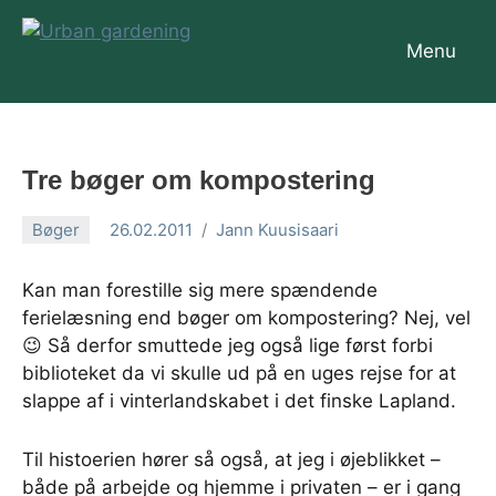
Videre
til
Menu
Urban
indhold
gardening
Tre bøger om kompostering
Bøger
26.02.2011
Jann Kuusisaari
Kan man forestille sig mere spændende
ferielæsning end bøger om kompostering? Nej, vel
😉 Så derfor smuttede jeg også lige først forbi
biblioteket da vi skulle ud på en uges rejse for at
slappe af i vinterlandskabet i det finske Lapland.
Til histoerien hører så også, at jeg i øjeblikket –
både på arbejde og hjemme i privaten – er i gang