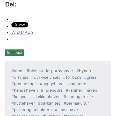
Del:
WhatsApp
kompost
Tags
altan
blomsterløg
byhaver
bynatur
drivhus
dyrk-selv sæt
for børn
græs
grønne tage
hyggehaver
højbede
høns i haven
indendørs
kaniner i haven
kompost
køkkenhaven
mad og drikke
nyttehaver
parkanlæg
permakultur
potter og beholdere
sansehave