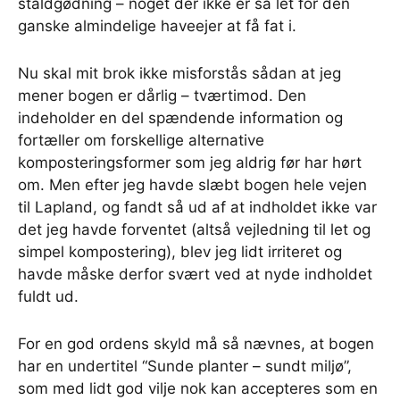
staldgødning – noget der ikke er så let for den
ganske almindelige haveejer at få fat i.
Nu skal mit brok ikke misforstås sådan at jeg
mener bogen er dårlig – tværtimod. Den
indeholder en del spændende information og
fortæller om forskellige alternative
komposteringsformer som jeg aldrig før har hørt
om. Men efter jeg havde slæbt bogen hele vejen
til Lapland, og fandt så ud af at indholdet ikke var
det jeg havde forventet (altså vejledning til let og
simpel kompostering), blev jeg lidt irriteret og
havde måske derfor svært ved at nyde indholdet
fuldt ud.
For en god ordens skyld må så nævnes, at bogen
har en undertitel “Sunde planter – sundt miljø”,
som med lidt god vilje nok kan accepteres som en