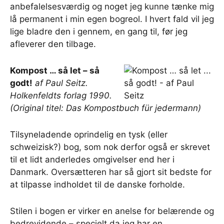
anbefalelsesværdig og noget jeg kunne tænke mig
lå permanent i min egen bogreol. I hvert fald vil jeg
lige bladre den i gennem, en gang til, før jeg
afleverer den tilbage.
Kompost … så let – så
godt!
af Paul Seitz.
Holkenfeldts forlag 1990.
(Original titel: Das Kompostbuch für jedermann)
Tilsyneladende oprindelig en tysk (eller
schweizisk?) bog, som nok derfor også er skrevet
til et lidt anderledes omgivelser end her i
Danmark. Oversætteren har så gjort sit bedste for
at tilpasse indholdet til de danske forholde.
Stilen i bogen er virker en anelse for belærende og
bedrevidende – specielt da jeg har en