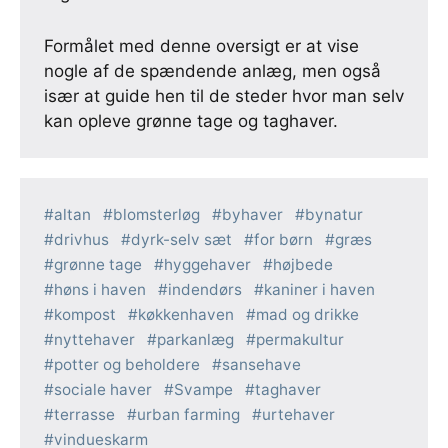
Formålet med denne oversigt er at vise
nogle af de spændende anlæg, men også
især at guide hen til de steder hvor man selv
kan opleve grønne tage og taghaver.
altan
blomsterløg
byhaver
bynatur
drivhus
dyrk-selv sæt
for børn
græs
grønne tage
hyggehaver
højbede
høns i haven
indendørs
kaniner i haven
kompost
køkkenhaven
mad og drikke
nyttehaver
parkanlæg
permakultur
potter og beholdere
sansehave
sociale haver
Svampe
taghaver
terrasse
urban farming
urtehaver
vindueskarm