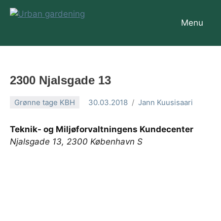
Videre
til
Menu
Urban
indhold
gardening
2300 Njalsgade 13
Grønne tage KBH
30.03.2018
Jann Kuusisaari
Teknik- og Miljøforvaltningens Kundecenter
Njalsgade 13, 2300 København S