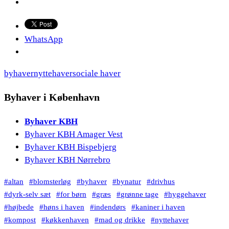
WhatsApp
Tags
byhaver
nyttehaver
sociale haver
Byhaver i København
Byhaver KBH
Byhaver KBH Amager Vest
Byhaver KBH Bispebjerg
Byhaver KBH Nørrebro
altan
blomsterløg
byhaver
bynatur
drivhus
dyrk-selv sæt
for børn
græs
grønne tage
hyggehaver
højbede
høns i haven
indendørs
kaniner i haven
kompost
køkkenhaven
mad og drikke
nyttehaver