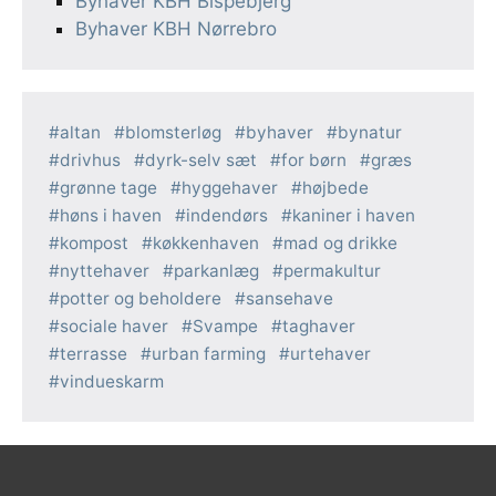
Byhaver KBH Bispebjerg
Byhaver KBH Nørrebro
altan
blomsterløg
byhaver
bynatur
drivhus
dyrk-selv sæt
for børn
græs
grønne tage
hyggehaver
højbede
høns i haven
indendørs
kaniner i haven
kompost
køkkenhaven
mad og drikke
nyttehaver
parkanlæg
permakultur
potter og beholdere
sansehave
sociale haver
Svampe
taghaver
terrasse
urban farming
urtehaver
vindueskarm