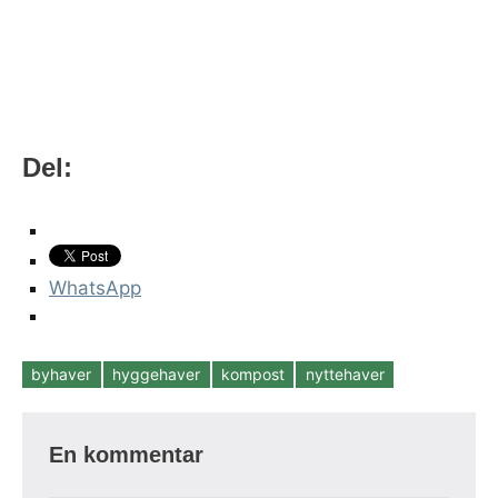
Del:
WhatsApp
byhaver
hyggehaver
kompost
nyttehaver
Tags
En kommentar