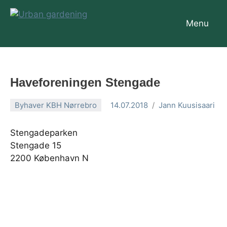
Videre
til
Menu
Urban
indhold
gardening
Haveforeningen Stengade
Byhaver KBH Nørrebro
14.07.2018
Jann Kuusisaari
En
kommentar
Stengadeparken
Stengade 15
2200 København N