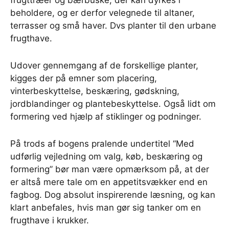
frugttræer og bærbuske, der kan dyrkes i
beholdere, og er derfor velegnede til altaner,
terrasser og små haver. Dvs planter til den urbane
frugthave.
Udover gennemgang af de forskellige planter,
kigges der på emner som placering,
vinterbeskyttelse, beskæring, gødskning,
jordblandinger og plantebeskyttelse. Også lidt om
formering ved hjælp af stiklinger og podninger.
På trods af bogens pralende undertitel “Med
udførlig vejledning om valg, køb, beskæring og
formering” bør man være opmærksom på, at der
er altså mere tale om en appetitsvækker end en
fagbog. Dog absolut inspirerende læsning, og kan
klart anbefales, hvis man gør sig tanker om en
frugthave i krukker.