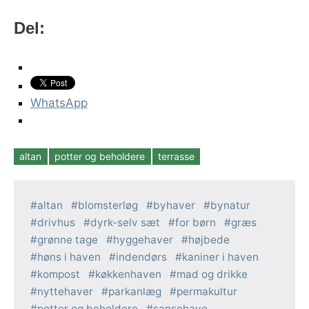
Del:
WhatsApp
altan
potter og beholdere
terrasse
Tags
altan
blomsterløg
byhaver
bynatur
drivhus
dyrk-selv sæt
for børn
græs
grønne tage
hyggehaver
højbede
høns i haven
indendørs
kaniner i haven
kompost
køkkenhaven
mad og drikke
nyttehaver
parkanlæg
permakultur
potter og beholdere
sansehave