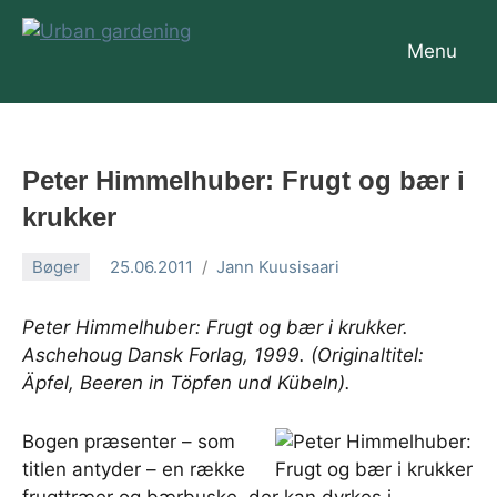
Videre
til
Menu
Urban
indhold
gardening
Peter Himmelhuber: Frugt og bær i
krukker
Bøger
25.06.2011
Jann Kuusisaari
Peter Himmelhuber: Frugt og bær i krukker.
Aschehoug Dansk Forlag, 1999. (Originaltitel:
Äpfel, Beeren in Töpfen und Kübeln).
Bogen præsenter – som
titlen antyder – en række