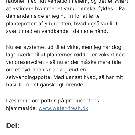
rationer med lidt ventetid imellem, og det er svært
at estimere hvor meget vand der skal fyldes i. På
den anden side er jeg nu fri for at løfte
plantepotten af yderpotten, hvad også var lidt
svært med en vandkande i den ene hånd.
Nu ser systemet ud til at virke, men jeg har dog
lagt mærke til at planternes rødder er vokset ned i
vandreservoiret – så nu er der måske mere tale
om et hydroponisk anlæg end en
selvvandingspotte. Med uanset hvad, så har mit
basilikum det ganske glimrende.
Læs mere om potten på producentens
hjemmeside:
www.water-fresh.dk
Del: