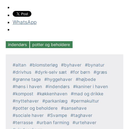
WhatsApp
indendørs
potter og beholdere
Tags
altan
blomsterløg
byhaver
bynatur
drivhus
dyrk-selv sæt
for børn
græs
grønne tage
hyggehaver
højbede
høns i haven
indendørs
kaniner i haven
kompost
køkkenhaven
mad og drikke
nyttehaver
parkanlæg
permakultur
potter og beholdere
sansehave
sociale haver
Svampe
taghaver
terrasse
urban farming
urtehaver