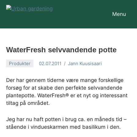
Videre
til
Menu
Urban
indhold
gardening
WaterFresh selvvandende potte
Produkter
02.07.2011
Jann Kuusisaari
Der har gennem tiderne være mange forskellige
forsøg for at skabe den perfekte selvvandende
plantepotte. WaterFresh® er et nyt og interessant
tiltag på området.
Jeg har nu haft potten i brug ca. en måneds tid –
stående i vindueskarmen med basilikum i den.